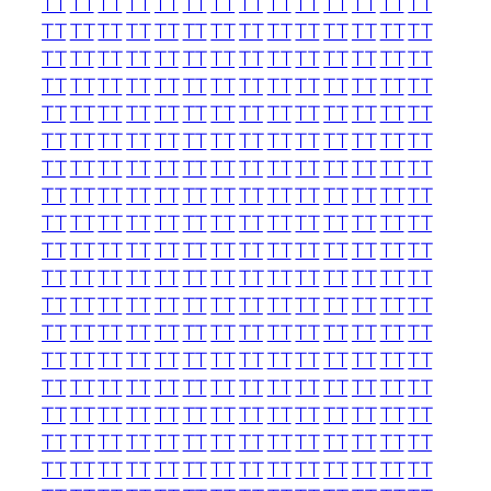
TT
TT
TT
TT
TT
TT
TT
TT
TT
TT
TT
TT
TT
TT
TT
TT
TT
TT
TT
TT
TT
TT
TT
TT
TT
TT
TT
TT
TT
TT
TT
TT
TT
TT
TT
TT
TT
TT
TT
TT
TT
TT
TT
TT
TT
TT
TT
TT
TT
TT
TT
TT
TT
TT
TT
TT
TT
TT
TT
TT
TT
TT
TT
TT
TT
TT
TT
TT
TT
TT
TT
TT
TT
TT
TT
TT
TT
TT
TT
TT
TT
TT
TT
TT
TT
TT
TT
TT
TT
TT
TT
TT
TT
TT
TT
TT
TT
TT
TT
TT
TT
TT
TT
TT
TT
TT
TT
TT
TT
TT
TT
TT
TT
TT
TT
TT
TT
TT
TT
TT
TT
TT
TT
TT
TT
TT
TT
TT
TT
TT
TT
TT
TT
TT
TT
TT
TT
TT
TT
TT
TT
TT
TT
TT
TT
TT
TT
TT
TT
TT
TT
TT
TT
TT
TT
TT
TT
TT
TT
TT
TT
TT
TT
TT
TT
TT
TT
TT
TT
TT
TT
TT
TT
TT
TT
TT
TT
TT
TT
TT
TT
TT
TT
TT
TT
TT
TT
TT
TT
TT
TT
TT
TT
TT
TT
TT
TT
TT
TT
TT
TT
TT
TT
TT
TT
TT
TT
TT
TT
TT
TT
TT
TT
TT
TT
TT
TT
TT
TT
TT
TT
TT
TT
TT
TT
TT
TT
TT
TT
TT
TT
TT
TT
TT
TT
TT
TT
TT
TT
TT
TT
TT
TT
TT
TT
TT
TT
TT
TT
TT
TT
TT