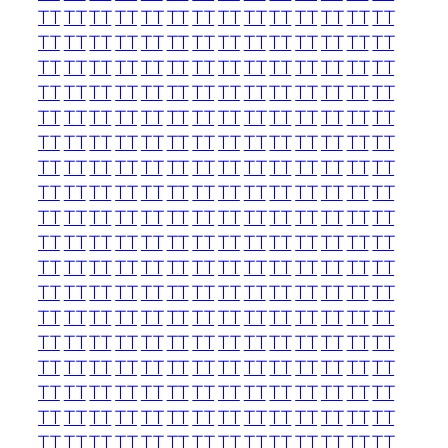
TT
TT
TT
TT
TT
TT
TT
TT
TT
TT
TT
TT
TT
TT
TT
TT
TT
TT
TT
TT
TT
TT
TT
TT
TT
TT
TT
TT
TT
TT
TT
TT
TT
TT
TT
TT
TT
TT
TT
TT
TT
TT
TT
TT
TT
TT
TT
TT
TT
TT
TT
TT
TT
TT
TT
TT
TT
TT
TT
TT
TT
TT
TT
TT
TT
TT
TT
TT
TT
TT
TT
TT
TT
TT
TT
TT
TT
TT
TT
TT
TT
TT
TT
TT
TT
TT
TT
TT
TT
TT
TT
TT
TT
TT
TT
TT
TT
TT
TT
TT
TT
TT
TT
TT
TT
TT
TT
TT
TT
TT
TT
TT
TT
TT
TT
TT
TT
TT
TT
TT
TT
TT
TT
TT
TT
TT
TT
TT
TT
TT
TT
TT
TT
TT
TT
TT
TT
TT
TT
TT
TT
TT
TT
TT
TT
TT
TT
TT
TT
TT
TT
TT
TT
TT
TT
TT
TT
TT
TT
TT
TT
TT
TT
TT
TT
TT
TT
TT
TT
TT
TT
TT
TT
TT
TT
TT
TT
TT
TT
TT
TT
TT
TT
TT
TT
TT
TT
TT
TT
TT
TT
TT
TT
TT
TT
TT
TT
TT
TT
TT
TT
TT
TT
TT
TT
TT
TT
TT
TT
TT
TT
TT
TT
TT
TT
TT
TT
TT
TT
TT
TT
TT
TT
TT
TT
TT
TT
TT
TT
TT
TT
TT
TT
TT
TT
TT
TT
TT
TT
TT
TT
TT
TT
TT
TT
TT
TT
TT
TT
TT
TT
TT