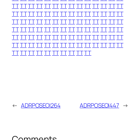
TT
TT
TT
TT
TT
TT
TT
TT
TT
TT
TT
TT
TT
TT
TT
TT
TT
TT
TT
TT
TT
TT
TT
TT
TT
TT
TT
TT
TT
TT
TT
TT
TT
TT
TT
TT
TT
TT
TT
TT
TT
TT
TT
TT
TT
TT
TT
TT
TT
TT
TT
TT
TT
TT
TT
TT
TT
TT
TT
TT
TT
TT
TT
TT
TT
TT
TT
TT
TT
TT
TT
TT
TT
TT
TT
TT
TT
TT
TT
TT
TT
TT
TT
TT
TT
TT
TT
TT
TT
TT
TT
TT
TT
TT
←
ADRPOSEOI264
ADRPOSEOI447
→
Comments