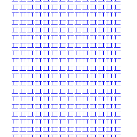
TT
TT
TT
TT
TT
TT
TT
TT
TT
TT
TT
TT
TT
TT
TT
TT
TT
TT
TT
TT
TT
TT
TT
TT
TT
TT
TT
TT
TT
TT
TT
TT
TT
TT
TT
TT
TT
TT
TT
TT
TT
TT
TT
TT
TT
TT
TT
TT
TT
TT
TT
TT
TT
TT
TT
TT
TT
TT
TT
TT
TT
TT
TT
TT
TT
TT
TT
TT
TT
TT
TT
TT
TT
TT
TT
TT
TT
TT
TT
TT
TT
TT
TT
TT
TT
TT
TT
TT
TT
TT
TT
TT
TT
TT
TT
TT
TT
TT
TT
TT
TT
TT
TT
TT
TT
TT
TT
TT
TT
TT
TT
TT
TT
TT
TT
TT
TT
TT
TT
TT
TT
TT
TT
TT
TT
TT
TT
TT
TT
TT
TT
TT
TT
TT
TT
TT
TT
TT
TT
TT
TT
TT
TT
TT
TT
TT
TT
TT
TT
TT
TT
TT
TT
TT
TT
TT
TT
TT
TT
TT
TT
TT
TT
TT
TT
TT
TT
TT
TT
TT
TT
TT
TT
TT
TT
TT
TT
TT
TT
TT
TT
TT
TT
TT
TT
TT
TT
TT
TT
TT
TT
TT
TT
TT
TT
TT
TT
TT
TT
TT
TT
TT
TT
TT
TT
TT
TT
TT
TT
TT
TT
TT
TT
TT
TT
TT
TT
TT
TT
TT
TT
TT
TT
TT
TT
TT
TT
TT
TT
TT
TT
TT
TT
TT
TT
TT
TT
TT
TT
TT
TT
TT
TT
TT
TT
TT
TT
TT
TT
TT
TT
TT