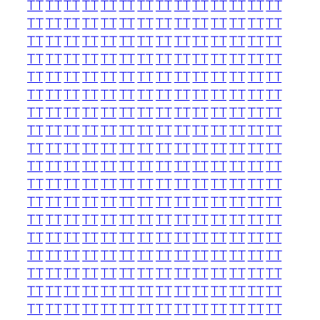
TT
TT
TT
TT
TT
TT
TT
TT
TT
TT
TT
TT
TT
TT
TT
TT
TT
TT
TT
TT
TT
TT
TT
TT
TT
TT
TT
TT
TT
TT
TT
TT
TT
TT
TT
TT
TT
TT
TT
TT
TT
TT
TT
TT
TT
TT
TT
TT
TT
TT
TT
TT
TT
TT
TT
TT
TT
TT
TT
TT
TT
TT
TT
TT
TT
TT
TT
TT
TT
TT
TT
TT
TT
TT
TT
TT
TT
TT
TT
TT
TT
TT
TT
TT
TT
TT
TT
TT
TT
TT
TT
TT
TT
TT
TT
TT
TT
TT
TT
TT
TT
TT
TT
TT
TT
TT
TT
TT
TT
TT
TT
TT
TT
TT
TT
TT
TT
TT
TT
TT
TT
TT
TT
TT
TT
TT
TT
TT
TT
TT
TT
TT
TT
TT
TT
TT
TT
TT
TT
TT
TT
TT
TT
TT
TT
TT
TT
TT
TT
TT
TT
TT
TT
TT
TT
TT
TT
TT
TT
TT
TT
TT
TT
TT
TT
TT
TT
TT
TT
TT
TT
TT
TT
TT
TT
TT
TT
TT
TT
TT
TT
TT
TT
TT
TT
TT
TT
TT
TT
TT
TT
TT
TT
TT
TT
TT
TT
TT
TT
TT
TT
TT
TT
TT
TT
TT
TT
TT
TT
TT
TT
TT
TT
TT
TT
TT
TT
TT
TT
TT
TT
TT
TT
TT
TT
TT
TT
TT
TT
TT
TT
TT
TT
TT
TT
TT
TT
TT
TT
TT
TT
TT
TT
TT
TT
TT
TT
TT
TT
TT
TT
TT