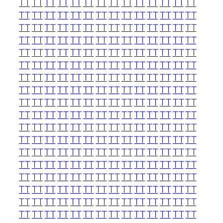
TT
TT
TT
TT
TT
TT
TT
TT
TT
TT
TT
TT
TT
TT
TT
TT
TT
TT
TT
TT
TT
TT
TT
TT
TT
TT
TT
TT
TT
TT
TT
TT
TT
TT
TT
TT
TT
TT
TT
TT
TT
TT
TT
TT
TT
TT
TT
TT
TT
TT
TT
TT
TT
TT
TT
TT
TT
TT
TT
TT
TT
TT
TT
TT
TT
TT
TT
TT
TT
TT
TT
TT
TT
TT
TT
TT
TT
TT
TT
TT
TT
TT
TT
TT
TT
TT
TT
TT
TT
TT
TT
TT
TT
TT
TT
TT
TT
TT
TT
TT
TT
TT
TT
TT
TT
TT
TT
TT
TT
TT
TT
TT
TT
TT
TT
TT
TT
TT
TT
TT
TT
TT
TT
TT
TT
TT
TT
TT
TT
TT
TT
TT
TT
TT
TT
TT
TT
TT
TT
TT
TT
TT
TT
TT
TT
TT
TT
TT
TT
TT
TT
TT
TT
TT
TT
TT
TT
TT
TT
TT
TT
TT
TT
TT
TT
TT
TT
TT
TT
TT
TT
TT
TT
TT
TT
TT
TT
TT
TT
TT
TT
TT
TT
TT
TT
TT
TT
TT
TT
TT
TT
TT
TT
TT
TT
TT
TT
TT
TT
TT
TT
TT
TT
TT
TT
TT
TT
TT
TT
TT
TT
TT
TT
TT
TT
TT
TT
TT
TT
TT
TT
TT
TT
TT
TT
TT
TT
TT
TT
TT
TT
TT
TT
TT
TT
TT
TT
TT
TT
TT
TT
TT
TT
TT
TT
TT
TT
TT
TT
TT
TT
TT