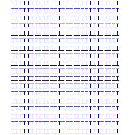
TT
TT
TT
TT
TT
TT
TT
TT
TT
TT
TT
TT
TT
TT
TT
TT
TT
TT
TT
TT
TT
TT
TT
TT
TT
TT
TT
TT
TT
TT
TT
TT
TT
TT
TT
TT
TT
TT
TT
TT
TT
TT
TT
TT
TT
TT
TT
TT
TT
TT
TT
TT
TT
TT
TT
TT
TT
TT
TT
TT
TT
TT
TT
TT
TT
TT
TT
TT
TT
TT
TT
TT
TT
TT
TT
TT
TT
TT
TT
TT
TT
TT
TT
TT
TT
TT
TT
TT
TT
TT
TT
TT
TT
TT
TT
TT
TT
TT
TT
TT
TT
TT
TT
TT
TT
TT
TT
TT
TT
TT
TT
TT
TT
TT
TT
TT
TT
TT
TT
TT
TT
TT
TT
TT
TT
TT
TT
TT
TT
TT
TT
TT
TT
TT
TT
TT
TT
TT
TT
TT
TT
TT
TT
TT
TT
TT
TT
TT
TT
TT
TT
TT
TT
TT
TT
TT
TT
TT
TT
TT
TT
TT
TT
TT
TT
TT
TT
TT
TT
TT
TT
TT
TT
TT
TT
TT
TT
TT
TT
TT
TT
TT
TT
TT
TT
TT
TT
TT
TT
TT
TT
TT
TT
TT
TT
TT
TT
TT
TT
TT
TT
TT
TT
TT
TT
TT
TT
TT
TT
TT
TT
TT
TT
TT
TT
TT
TT
TT
TT
TT
TT
TT
TT
TT
TT
TT
TT
TT
TT
TT
TT
TT
TT
TT
TT
TT
TT
TT
TT
TT
TT
TT
TT
TT
TT
TT
TT
TT
TT
TT
TT
TT