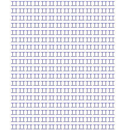
TT
TT
TT
TT
TT
TT
TT
TT
TT
TT
TT
TT
TT
TT
TT
TT
TT
TT
TT
TT
TT
TT
TT
TT
TT
TT
TT
TT
TT
TT
TT
TT
TT
TT
TT
TT
TT
TT
TT
TT
TT
TT
TT
TT
TT
TT
TT
TT
TT
TT
TT
TT
TT
TT
TT
TT
TT
TT
TT
TT
TT
TT
TT
TT
TT
TT
TT
TT
TT
TT
TT
TT
TT
TT
TT
TT
TT
TT
TT
TT
TT
TT
TT
TT
TT
TT
TT
TT
TT
TT
TT
TT
TT
TT
TT
TT
TT
TT
TT
TT
TT
TT
TT
TT
TT
TT
TT
TT
TT
TT
TT
TT
TT
TT
TT
TT
TT
TT
TT
TT
TT
TT
TT
TT
TT
TT
TT
TT
TT
TT
TT
TT
TT
TT
TT
TT
TT
TT
TT
TT
TT
TT
TT
TT
TT
TT
TT
TT
TT
TT
TT
TT
TT
TT
TT
TT
TT
TT
TT
TT
TT
TT
TT
TT
TT
TT
TT
TT
TT
TT
TT
TT
TT
TT
TT
TT
TT
TT
TT
TT
TT
TT
TT
TT
TT
TT
TT
TT
TT
TT
TT
TT
TT
TT
TT
TT
TT
TT
TT
TT
TT
TT
TT
TT
TT
TT
TT
TT
TT
TT
TT
TT
TT
TT
TT
TT
TT
TT
TT
TT
TT
TT
TT
TT
TT
TT
TT
TT
TT
TT
TT
TT
TT
TT
TT
TT
TT
TT
TT
TT
TT
TT
TT
TT
TT
TT
TT
TT
TT
TT
TT
TT