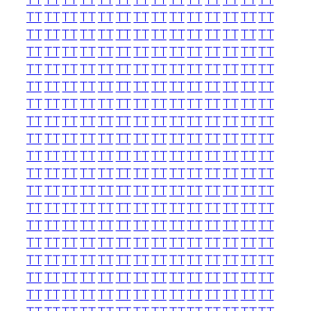
TT
TT
TT
TT
TT
TT
TT
TT
TT
TT
TT
TT
TT
TT
TT
TT
TT
TT
TT
TT
TT
TT
TT
TT
TT
TT
TT
TT
TT
TT
TT
TT
TT
TT
TT
TT
TT
TT
TT
TT
TT
TT
TT
TT
TT
TT
TT
TT
TT
TT
TT
TT
TT
TT
TT
TT
TT
TT
TT
TT
TT
TT
TT
TT
TT
TT
TT
TT
TT
TT
TT
TT
TT
TT
TT
TT
TT
TT
TT
TT
TT
TT
TT
TT
TT
TT
TT
TT
TT
TT
TT
TT
TT
TT
TT
TT
TT
TT
TT
TT
TT
TT
TT
TT
TT
TT
TT
TT
TT
TT
TT
TT
TT
TT
TT
TT
TT
TT
TT
TT
TT
TT
TT
TT
TT
TT
TT
TT
TT
TT
TT
TT
TT
TT
TT
TT
TT
TT
TT
TT
TT
TT
TT
TT
TT
TT
TT
TT
TT
TT
TT
TT
TT
TT
TT
TT
TT
TT
TT
TT
TT
TT
TT
TT
TT
TT
TT
TT
TT
TT
TT
TT
TT
TT
TT
TT
TT
TT
TT
TT
TT
TT
TT
TT
TT
TT
TT
TT
TT
TT
TT
TT
TT
TT
TT
TT
TT
TT
TT
TT
TT
TT
TT
TT
TT
TT
TT
TT
TT
TT
TT
TT
TT
TT
TT
TT
TT
TT
TT
TT
TT
TT
TT
TT
TT
TT
TT
TT
TT
TT
TT
TT
TT
TT
TT
TT
TT
TT