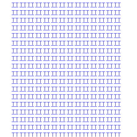
TT
TT
TT
TT
TT
TT
TT
TT
TT
TT
TT
TT
TT
TT
TT
TT
TT
TT
TT
TT
TT
TT
TT
TT
TT
TT
TT
TT
TT
TT
TT
TT
TT
TT
TT
TT
TT
TT
TT
TT
TT
TT
TT
TT
TT
TT
TT
TT
TT
TT
TT
TT
TT
TT
TT
TT
TT
TT
TT
TT
TT
TT
TT
TT
TT
TT
TT
TT
TT
TT
TT
TT
TT
TT
TT
TT
TT
TT
TT
TT
TT
TT
TT
TT
TT
TT
TT
TT
TT
TT
TT
TT
TT
TT
TT
TT
TT
TT
TT
TT
TT
TT
TT
TT
TT
TT
TT
TT
TT
TT
TT
TT
TT
TT
TT
TT
TT
TT
TT
TT
TT
TT
TT
TT
TT
TT
TT
TT
TT
TT
TT
TT
TT
TT
TT
TT
TT
TT
TT
TT
TT
TT
TT
TT
TT
TT
TT
TT
TT
TT
TT
TT
TT
TT
TT
TT
TT
TT
TT
TT
TT
TT
TT
TT
TT
TT
TT
TT
TT
TT
TT
TT
TT
TT
TT
TT
TT
TT
TT
TT
TT
TT
TT
TT
TT
TT
TT
TT
TT
TT
TT
TT
TT
TT
TT
TT
TT
TT
TT
TT
TT
TT
TT
TT
TT
TT
TT
TT
TT
TT
TT
TT
TT
TT
TT
TT
TT
TT
TT
TT
TT
TT
TT
TT
TT
TT
TT
TT
TT
TT
TT
TT
TT
TT
TT
TT
TT
TT
TT
TT
TT
TT
TT
TT
TT
TT
TT
TT
TT
TT
TT
TT