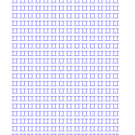
TT
TT
TT
TT
TT
TT
TT
TT
TT
TT
TT
TT
TT
TT
TT
TT
TT
TT
TT
TT
TT
TT
TT
TT
TT
TT
TT
TT
TT
TT
TT
TT
TT
TT
TT
TT
TT
TT
TT
TT
TT
TT
TT
TT
TT
TT
TT
TT
TT
TT
TT
TT
TT
TT
TT
TT
TT
TT
TT
TT
TT
TT
TT
TT
TT
TT
TT
TT
TT
TT
TT
TT
TT
TT
TT
TT
TT
TT
TT
TT
TT
TT
TT
TT
TT
TT
TT
TT
TT
TT
TT
TT
TT
TT
TT
TT
TT
TT
TT
TT
TT
TT
TT
TT
TT
TT
TT
TT
TT
TT
TT
TT
TT
TT
TT
TT
TT
TT
TT
TT
TT
TT
TT
TT
TT
TT
TT
TT
TT
TT
TT
TT
TT
TT
TT
TT
TT
TT
TT
TT
TT
TT
TT
TT
TT
TT
TT
TT
TT
TT
TT
TT
TT
TT
TT
TT
TT
TT
TT
TT
TT
TT
TT
TT
TT
TT
TT
TT
TT
TT
TT
TT
TT
TT
TT
TT
TT
TT
TT
TT
TT
TT
TT
TT
TT
TT
TT
TT
TT
TT
TT
TT
TT
TT
TT
TT
TT
TT
TT
TT
TT
TT
TT
TT
TT
TT
TT
TT
TT
TT
TT
TT
TT
TT
TT
TT
TT
TT
TT
TT
TT
TT
TT
TT
TT
TT
TT
TT
TT
TT
TT
TT
TT
TT
TT
TT
TT
TT
TT
TT
TT
TT
TT
TT
TT
TT
TT
TT
TT
TT
TT
TT