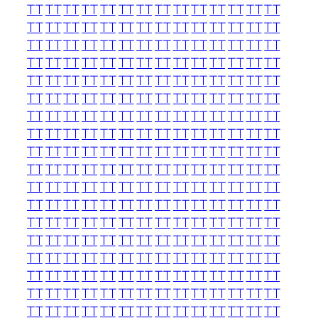
TT
TT
TT
TT
TT
TT
TT
TT
TT
TT
TT
TT
TT
TT
TT
TT
TT
TT
TT
TT
TT
TT
TT
TT
TT
TT
TT
TT
TT
TT
TT
TT
TT
TT
TT
TT
TT
TT
TT
TT
TT
TT
TT
TT
TT
TT
TT
TT
TT
TT
TT
TT
TT
TT
TT
TT
TT
TT
TT
TT
TT
TT
TT
TT
TT
TT
TT
TT
TT
TT
TT
TT
TT
TT
TT
TT
TT
TT
TT
TT
TT
TT
TT
TT
TT
TT
TT
TT
TT
TT
TT
TT
TT
TT
TT
TT
TT
TT
TT
TT
TT
TT
TT
TT
TT
TT
TT
TT
TT
TT
TT
TT
TT
TT
TT
TT
TT
TT
TT
TT
TT
TT
TT
TT
TT
TT
TT
TT
TT
TT
TT
TT
TT
TT
TT
TT
TT
TT
TT
TT
TT
TT
TT
TT
TT
TT
TT
TT
TT
TT
TT
TT
TT
TT
TT
TT
TT
TT
TT
TT
TT
TT
TT
TT
TT
TT
TT
TT
TT
TT
TT
TT
TT
TT
TT
TT
TT
TT
TT
TT
TT
TT
TT
TT
TT
TT
TT
TT
TT
TT
TT
TT
TT
TT
TT
TT
TT
TT
TT
TT
TT
TT
TT
TT
TT
TT
TT
TT
TT
TT
TT
TT
TT
TT
TT
TT
TT
TT
TT
TT
TT
TT
TT
TT
TT
TT
TT
TT
TT
TT
TT
TT
TT
TT
TT
TT
TT
TT
TT
TT
TT
TT
TT
TT
TT
TT
TT
TT
TT
TT
TT
TT