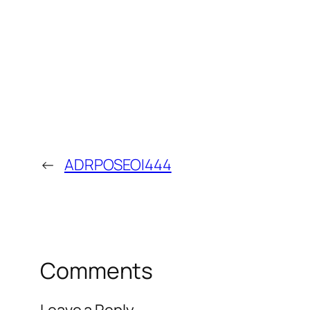
←
ADRPOSEOI444
Comments
Leave a Reply