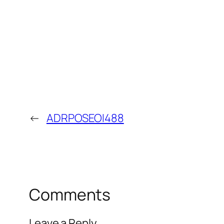
←
ADRPOSEOI488
Comments
Leave a Reply