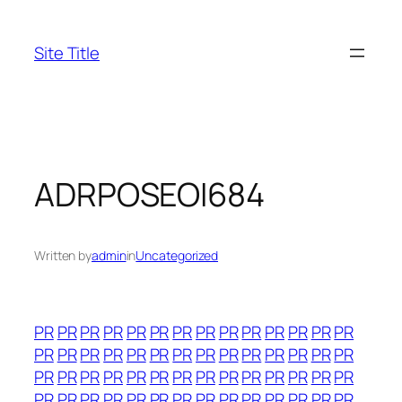
Skip
to
Site Title
content
ADRPOSEOI684
Written by
admin
in
Uncategorized
PR
PR
PR
PR
PR
PR
PR
PR
PR
PR
PR
PR
PR
PR
PR
PR
PR
PR
PR
PR
PR
PR
PR
PR
PR
PR
PR
PR
PR
PR
PR
PR
PR
PR
PR
PR
PR
PR
PR
PR
PR
PR
PR
PR
PR
PR
PR
PR
PR
PR
PR
PR
PR
PR
PR
PR