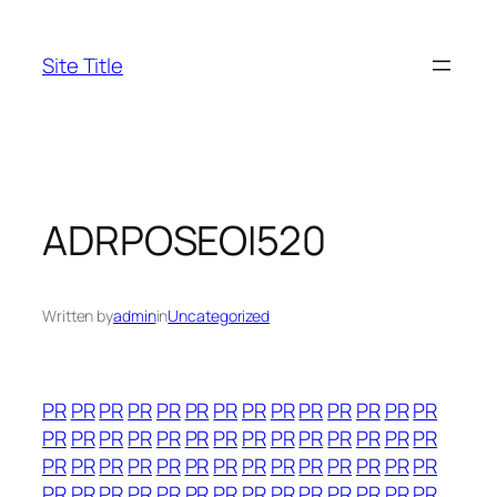
Skip
to
Site Title
content
ADRPOSEOI520
Written by
admin
in
Uncategorized
PR
PR
PR
PR
PR
PR
PR
PR
PR
PR
PR
PR
PR
PR
PR
PR
PR
PR
PR
PR
PR
PR
PR
PR
PR
PR
PR
PR
PR
PR
PR
PR
PR
PR
PR
PR
PR
PR
PR
PR
PR
PR
PR
PR
PR
PR
PR
PR
PR
PR
PR
PR
PR
PR
PR
PR