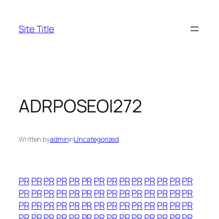
Skip
to
Site Title
content
ADRPOSEOI272
Written by
admin
in
Uncategorized
PR
PR
PR
PR
PR
PR
PR
PR
PR
PR
PR
PR
PR
PR
PR
PR
PR
PR
PR
PR
PR
PR
PR
PR
PR
PR
PR
PR
PR
PR
PR
PR
PR
PR
PR
PR
PR
PR
PR
PR
PR
PR
PR
PR
PR
PR
PR
PR
PR
PR
PR
PR
PR
PR
PR
PR