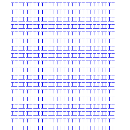
TT
TT
TT
TT
TT
TT
TT
TT
TT
TT
TT
TT
TT
TT
TT
TT
TT
TT
TT
TT
TT
TT
TT
TT
TT
TT
TT
TT
TT
TT
TT
TT
TT
TT
TT
TT
TT
TT
TT
TT
TT
TT
TT
TT
TT
TT
TT
TT
TT
TT
TT
TT
TT
TT
TT
TT
TT
TT
TT
TT
TT
TT
TT
TT
TT
TT
TT
TT
TT
TT
TT
TT
TT
TT
TT
TT
TT
TT
TT
TT
TT
TT
TT
TT
TT
TT
TT
TT
TT
TT
TT
TT
TT
TT
TT
TT
TT
TT
TT
TT
TT
TT
TT
TT
TT
TT
TT
TT
TT
TT
TT
TT
TT
TT
TT
TT
TT
TT
TT
TT
TT
TT
TT
TT
TT
TT
TT
TT
TT
TT
TT
TT
TT
TT
TT
TT
TT
TT
TT
TT
TT
TT
TT
TT
TT
TT
TT
TT
TT
TT
TT
TT
TT
TT
TT
TT
TT
TT
TT
TT
TT
TT
TT
TT
TT
TT
TT
TT
TT
TT
TT
TT
TT
TT
TT
TT
TT
TT
TT
TT
TT
TT
TT
TT
TT
TT
TT
TT
TT
TT
TT
TT
TT
TT
TT
TT
TT
TT
TT
TT
TT
TT
TT
TT
TT
TT
TT
TT
TT
TT
TT
TT
TT
TT
TT
TT
TT
TT
TT
TT
TT
TT
TT
TT
TT
TT
TT
TT
TT
TT
TT
TT
TT
TT
TT
TT
TT
TT
TT
TT
TT
TT
TT
TT
TT
TT
TT
TT
TT
TT
TT
TT