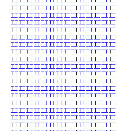
TT
TT
TT
TT
TT
TT
TT
TT
TT
TT
TT
TT
TT
TT
TT
TT
TT
TT
TT
TT
TT
TT
TT
TT
TT
TT
TT
TT
TT
TT
TT
TT
TT
TT
TT
TT
TT
TT
TT
TT
TT
TT
TT
TT
TT
TT
TT
TT
TT
TT
TT
TT
TT
TT
TT
TT
TT
TT
TT
TT
TT
TT
TT
TT
TT
TT
TT
TT
TT
TT
TT
TT
TT
TT
TT
TT
TT
TT
TT
TT
TT
TT
TT
TT
TT
TT
TT
TT
TT
TT
TT
TT
TT
TT
TT
TT
TT
TT
TT
TT
TT
TT
TT
TT
TT
TT
TT
TT
TT
TT
TT
TT
TT
TT
TT
TT
TT
TT
TT
TT
TT
TT
TT
TT
TT
TT
TT
TT
TT
TT
TT
TT
TT
TT
TT
TT
TT
TT
TT
TT
TT
TT
TT
TT
TT
TT
TT
TT
TT
TT
TT
TT
TT
TT
TT
TT
TT
TT
TT
TT
TT
TT
TT
TT
TT
TT
TT
TT
TT
TT
TT
TT
TT
TT
TT
TT
TT
TT
TT
TT
TT
TT
TT
TT
TT
TT
TT
TT
TT
TT
TT
TT
TT
TT
TT
TT
TT
TT
TT
TT
TT
TT
TT
TT
TT
TT
TT
TT
TT
TT
TT
TT
TT
TT
TT
TT
TT
TT
TT
TT
TT
TT
TT
TT
TT
TT
TT
TT
TT
TT
TT
TT
TT
TT
TT
TT
TT
TT
TT
TT
TT
TT
TT
TT
TT
TT
TT
TT
TT
TT
TT
TT