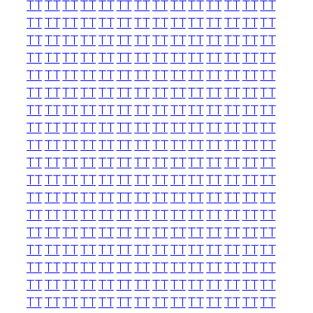
TT
TT
TT
TT
TT
TT
TT
TT
TT
TT
TT
TT
TT
TT
TT
TT
TT
TT
TT
TT
TT
TT
TT
TT
TT
TT
TT
TT
TT
TT
TT
TT
TT
TT
TT
TT
TT
TT
TT
TT
TT
TT
TT
TT
TT
TT
TT
TT
TT
TT
TT
TT
TT
TT
TT
TT
TT
TT
TT
TT
TT
TT
TT
TT
TT
TT
TT
TT
TT
TT
TT
TT
TT
TT
TT
TT
TT
TT
TT
TT
TT
TT
TT
TT
TT
TT
TT
TT
TT
TT
TT
TT
TT
TT
TT
TT
TT
TT
TT
TT
TT
TT
TT
TT
TT
TT
TT
TT
TT
TT
TT
TT
TT
TT
TT
TT
TT
TT
TT
TT
TT
TT
TT
TT
TT
TT
TT
TT
TT
TT
TT
TT
TT
TT
TT
TT
TT
TT
TT
TT
TT
TT
TT
TT
TT
TT
TT
TT
TT
TT
TT
TT
TT
TT
TT
TT
TT
TT
TT
TT
TT
TT
TT
TT
TT
TT
TT
TT
TT
TT
TT
TT
TT
TT
TT
TT
TT
TT
TT
TT
TT
TT
TT
TT
TT
TT
TT
TT
TT
TT
TT
TT
TT
TT
TT
TT
TT
TT
TT
TT
TT
TT
TT
TT
TT
TT
TT
TT
TT
TT
TT
TT
TT
TT
TT
TT
TT
TT
TT
TT
TT
TT
TT
TT
TT
TT
TT
TT
TT
TT
TT
TT
TT
TT
TT
TT
TT
TT
TT
TT
TT
TT
TT
TT
TT
TT
TT
TT
TT
TT
TT
TT