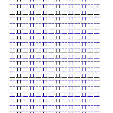
TT
TT
TT
TT
TT
TT
TT
TT
TT
TT
TT
TT
TT
TT
TT
TT
TT
TT
TT
TT
TT
TT
TT
TT
TT
TT
TT
TT
TT
TT
TT
TT
TT
TT
TT
TT
TT
TT
TT
TT
TT
TT
TT
TT
TT
TT
TT
TT
TT
TT
TT
TT
TT
TT
TT
TT
TT
TT
TT
TT
TT
TT
TT
TT
TT
TT
TT
TT
TT
TT
TT
TT
TT
TT
TT
TT
TT
TT
TT
TT
TT
TT
TT
TT
TT
TT
TT
TT
TT
TT
TT
TT
TT
TT
TT
TT
TT
TT
TT
TT
TT
TT
TT
TT
TT
TT
TT
TT
TT
TT
TT
TT
TT
TT
TT
TT
TT
TT
TT
TT
TT
TT
TT
TT
TT
TT
TT
TT
TT
TT
TT
TT
TT
TT
TT
TT
TT
TT
TT
TT
TT
TT
TT
TT
TT
TT
TT
TT
TT
TT
TT
TT
TT
TT
TT
TT
TT
TT
TT
TT
TT
TT
TT
TT
TT
TT
TT
TT
TT
TT
TT
TT
TT
TT
TT
TT
TT
TT
TT
TT
TT
TT
TT
TT
TT
TT
TT
TT
TT
TT
TT
TT
TT
TT
TT
TT
TT
TT
TT
TT
TT
TT
TT
TT
TT
TT
TT
TT
TT
TT
TT
TT
TT
TT
TT
TT
TT
TT
TT
TT
TT
TT
TT
TT
TT
TT
TT
TT
TT
TT
TT
TT
TT
TT
TT
TT
TT
TT