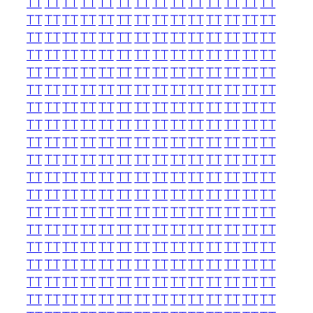
TT
TT
TT
TT
TT
TT
TT
TT
TT
TT
TT
TT
TT
TT
TT
TT
TT
TT
TT
TT
TT
TT
TT
TT
TT
TT
TT
TT
TT
TT
TT
TT
TT
TT
TT
TT
TT
TT
TT
TT
TT
TT
TT
TT
TT
TT
TT
TT
TT
TT
TT
TT
TT
TT
TT
TT
TT
TT
TT
TT
TT
TT
TT
TT
TT
TT
TT
TT
TT
TT
TT
TT
TT
TT
TT
TT
TT
TT
TT
TT
TT
TT
TT
TT
TT
TT
TT
TT
TT
TT
TT
TT
TT
TT
TT
TT
TT
TT
TT
TT
TT
TT
TT
TT
TT
TT
TT
TT
TT
TT
TT
TT
TT
TT
TT
TT
TT
TT
TT
TT
TT
TT
TT
TT
TT
TT
TT
TT
TT
TT
TT
TT
TT
TT
TT
TT
TT
TT
TT
TT
TT
TT
TT
TT
TT
TT
TT
TT
TT
TT
TT
TT
TT
TT
TT
TT
TT
TT
TT
TT
TT
TT
TT
TT
TT
TT
TT
TT
TT
TT
TT
TT
TT
TT
TT
TT
TT
TT
TT
TT
TT
TT
TT
TT
TT
TT
TT
TT
TT
TT
TT
TT
TT
TT
TT
TT
TT
TT
TT
TT
TT
TT
TT
TT
TT
TT
TT
TT
TT
TT
TT
TT
TT
TT
TT
TT
TT
TT
TT
TT
TT
TT
TT
TT
TT
TT
TT
TT
TT
TT
TT
TT
TT
TT
TT
TT
TT
TT
TT
TT
TT
TT
TT
TT
TT
TT
TT
TT
TT
TT
TT
TT