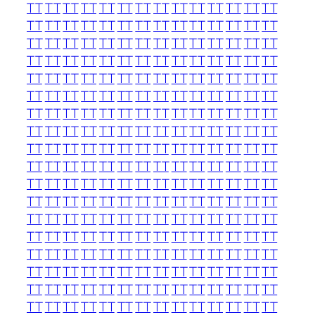
TT
TT
TT
TT
TT
TT
TT
TT
TT
TT
TT
TT
TT
TT
TT
TT
TT
TT
TT
TT
TT
TT
TT
TT
TT
TT
TT
TT
TT
TT
TT
TT
TT
TT
TT
TT
TT
TT
TT
TT
TT
TT
TT
TT
TT
TT
TT
TT
TT
TT
TT
TT
TT
TT
TT
TT
TT
TT
TT
TT
TT
TT
TT
TT
TT
TT
TT
TT
TT
TT
TT
TT
TT
TT
TT
TT
TT
TT
TT
TT
TT
TT
TT
TT
TT
TT
TT
TT
TT
TT
TT
TT
TT
TT
TT
TT
TT
TT
TT
TT
TT
TT
TT
TT
TT
TT
TT
TT
TT
TT
TT
TT
TT
TT
TT
TT
TT
TT
TT
TT
TT
TT
TT
TT
TT
TT
TT
TT
TT
TT
TT
TT
TT
TT
TT
TT
TT
TT
TT
TT
TT
TT
TT
TT
TT
TT
TT
TT
TT
TT
TT
TT
TT
TT
TT
TT
TT
TT
TT
TT
TT
TT
TT
TT
TT
TT
TT
TT
TT
TT
TT
TT
TT
TT
TT
TT
TT
TT
TT
TT
TT
TT
TT
TT
TT
TT
TT
TT
TT
TT
TT
TT
TT
TT
TT
TT
TT
TT
TT
TT
TT
TT
TT
TT
TT
TT
TT
TT
TT
TT
TT
TT
TT
TT
TT
TT
TT
TT
TT
TT
TT
TT
TT
TT
TT
TT
TT
TT
TT
TT
TT
TT
TT
TT
TT
TT
TT
TT
TT
TT
TT
TT
TT
TT
TT
TT
TT
TT
TT
TT
TT
TT