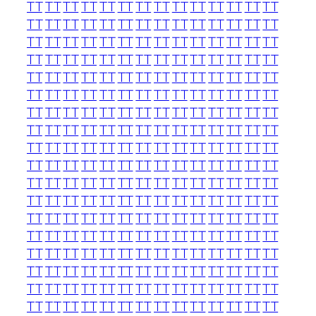
TT
TT
TT
TT
TT
TT
TT
TT
TT
TT
TT
TT
TT
TT
TT
TT
TT
TT
TT
TT
TT
TT
TT
TT
TT
TT
TT
TT
TT
TT
TT
TT
TT
TT
TT
TT
TT
TT
TT
TT
TT
TT
TT
TT
TT
TT
TT
TT
TT
TT
TT
TT
TT
TT
TT
TT
TT
TT
TT
TT
TT
TT
TT
TT
TT
TT
TT
TT
TT
TT
TT
TT
TT
TT
TT
TT
TT
TT
TT
TT
TT
TT
TT
TT
TT
TT
TT
TT
TT
TT
TT
TT
TT
TT
TT
TT
TT
TT
TT
TT
TT
TT
TT
TT
TT
TT
TT
TT
TT
TT
TT
TT
TT
TT
TT
TT
TT
TT
TT
TT
TT
TT
TT
TT
TT
TT
TT
TT
TT
TT
TT
TT
TT
TT
TT
TT
TT
TT
TT
TT
TT
TT
TT
TT
TT
TT
TT
TT
TT
TT
TT
TT
TT
TT
TT
TT
TT
TT
TT
TT
TT
TT
TT
TT
TT
TT
TT
TT
TT
TT
TT
TT
TT
TT
TT
TT
TT
TT
TT
TT
TT
TT
TT
TT
TT
TT
TT
TT
TT
TT
TT
TT
TT
TT
TT
TT
TT
TT
TT
TT
TT
TT
TT
TT
TT
TT
TT
TT
TT
TT
TT
TT
TT
TT
TT
TT
TT
TT
TT
TT
TT
TT
TT
TT
TT
TT
TT
TT
TT
TT
TT
TT
TT
TT
TT
TT
TT
TT
TT
TT
TT
TT
TT
TT
TT
TT
TT
TT
TT
TT
TT
TT