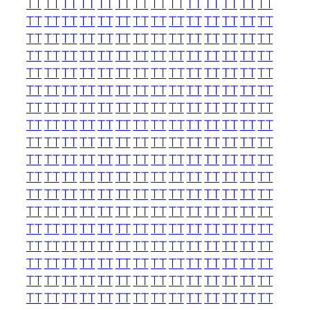
TT
TT
TT
TT
TT
TT
TT
TT
TT
TT
TT
TT
TT
TT
TT
TT
TT
TT
TT
TT
TT
TT
TT
TT
TT
TT
TT
TT
TT
TT
TT
TT
TT
TT
TT
TT
TT
TT
TT
TT
TT
TT
TT
TT
TT
TT
TT
TT
TT
TT
TT
TT
TT
TT
TT
TT
TT
TT
TT
TT
TT
TT
TT
TT
TT
TT
TT
TT
TT
TT
TT
TT
TT
TT
TT
TT
TT
TT
TT
TT
TT
TT
TT
TT
TT
TT
TT
TT
TT
TT
TT
TT
TT
TT
TT
TT
TT
TT
TT
TT
TT
TT
TT
TT
TT
TT
TT
TT
TT
TT
TT
TT
TT
TT
TT
TT
TT
TT
TT
TT
TT
TT
TT
TT
TT
TT
TT
TT
TT
TT
TT
TT
TT
TT
TT
TT
TT
TT
TT
TT
TT
TT
TT
TT
TT
TT
TT
TT
TT
TT
TT
TT
TT
TT
TT
TT
TT
TT
TT
TT
TT
TT
TT
TT
TT
TT
TT
TT
TT
TT
TT
TT
TT
TT
TT
TT
TT
TT
TT
TT
TT
TT
TT
TT
TT
TT
TT
TT
TT
TT
TT
TT
TT
TT
TT
TT
TT
TT
TT
TT
TT
TT
TT
TT
TT
TT
TT
TT
TT
TT
TT
TT
TT
TT
TT
TT
TT
TT
TT
TT
TT
TT
TT
TT
TT
TT
TT
TT
TT
TT
TT
TT
TT
TT
TT
TT
TT
TT
TT
TT
TT
TT
TT
TT
TT
TT
TT
TT
TT
TT
TT
TT