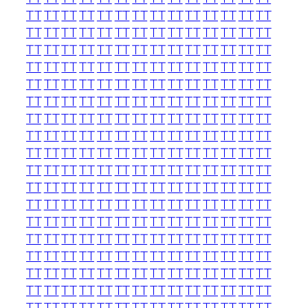
TT
TT
TT
TT
TT
TT
TT
TT
TT
TT
TT
TT
TT
TT
TT
TT
TT
TT
TT
TT
TT
TT
TT
TT
TT
TT
TT
TT
TT
TT
TT
TT
TT
TT
TT
TT
TT
TT
TT
TT
TT
TT
TT
TT
TT
TT
TT
TT
TT
TT
TT
TT
TT
TT
TT
TT
TT
TT
TT
TT
TT
TT
TT
TT
TT
TT
TT
TT
TT
TT
TT
TT
TT
TT
TT
TT
TT
TT
TT
TT
TT
TT
TT
TT
TT
TT
TT
TT
TT
TT
TT
TT
TT
TT
TT
TT
TT
TT
TT
TT
TT
TT
TT
TT
TT
TT
TT
TT
TT
TT
TT
TT
TT
TT
TT
TT
TT
TT
TT
TT
TT
TT
TT
TT
TT
TT
TT
TT
TT
TT
TT
TT
TT
TT
TT
TT
TT
TT
TT
TT
TT
TT
TT
TT
TT
TT
TT
TT
TT
TT
TT
TT
TT
TT
TT
TT
TT
TT
TT
TT
TT
TT
TT
TT
TT
TT
TT
TT
TT
TT
TT
TT
TT
TT
TT
TT
TT
TT
TT
TT
TT
TT
TT
TT
TT
TT
TT
TT
TT
TT
TT
TT
TT
TT
TT
TT
TT
TT
TT
TT
TT
TT
TT
TT
TT
TT
TT
TT
TT
TT
TT
TT
TT
TT
TT
TT
TT
TT
TT
TT
TT
TT
TT
TT
TT
TT
TT
TT
TT
TT
TT
TT
TT
TT
TT
TT
TT
TT
TT
TT
TT
TT
TT
TT
TT
TT
TT
TT
TT
TT
TT
TT