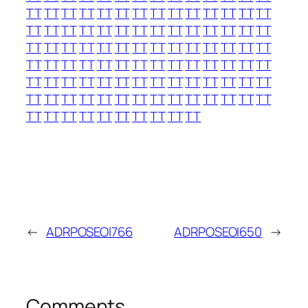
TT
TT
TT
TT
TT
TT
TT
TT
TT
TT
TT
TT
TT
TT
TT
TT
TT
TT
TT
TT
TT
TT
TT
TT
TT
TT
TT
TT
TT
TT
TT
TT
TT
TT
TT
TT
TT
TT
TT
TT
TT
TT
TT
TT
TT
TT
TT
TT
TT
TT
TT
TT
TT
TT
TT
TT
TT
TT
TT
TT
TT
TT
TT
TT
TT
TT
TT
TT
TT
TT
TT
TT
TT
TT
TT
TT
TT
TT
TT
TT
TT
TT
TT
TT
TT
TT
TT
TT
TT
TT
TT
TT
TT
TT
←
ADRPOSEOI766
ADRPOSEOI650
→
Comments