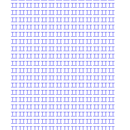
TT
TT
TT
TT
TT
TT
TT
TT
TT
TT
TT
TT
TT
TT
TT
TT
TT
TT
TT
TT
TT
TT
TT
TT
TT
TT
TT
TT
TT
TT
TT
TT
TT
TT
TT
TT
TT
TT
TT
TT
TT
TT
TT
TT
TT
TT
TT
TT
TT
TT
TT
TT
TT
TT
TT
TT
TT
TT
TT
TT
TT
TT
TT
TT
TT
TT
TT
TT
TT
TT
TT
TT
TT
TT
TT
TT
TT
TT
TT
TT
TT
TT
TT
TT
TT
TT
TT
TT
TT
TT
TT
TT
TT
TT
TT
TT
TT
TT
TT
TT
TT
TT
TT
TT
TT
TT
TT
TT
TT
TT
TT
TT
TT
TT
TT
TT
TT
TT
TT
TT
TT
TT
TT
TT
TT
TT
TT
TT
TT
TT
TT
TT
TT
TT
TT
TT
TT
TT
TT
TT
TT
TT
TT
TT
TT
TT
TT
TT
TT
TT
TT
TT
TT
TT
TT
TT
TT
TT
TT
TT
TT
TT
TT
TT
TT
TT
TT
TT
TT
TT
TT
TT
TT
TT
TT
TT
TT
TT
TT
TT
TT
TT
TT
TT
TT
TT
TT
TT
TT
TT
TT
TT
TT
TT
TT
TT
TT
TT
TT
TT
TT
TT
TT
TT
TT
TT
TT
TT
TT
TT
TT
TT
TT
TT
TT
TT
TT
TT
TT
TT
TT
TT
TT
TT
TT
TT
TT
TT
TT
TT
TT
TT
TT
TT
TT
TT
TT
TT
TT
TT
TT
TT
TT
TT
TT
TT
TT
TT
TT
TT
TT
TT