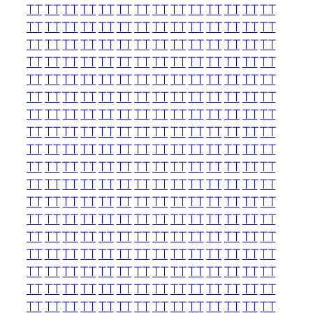
TT
TT
TT
TT
TT
TT
TT
TT
TT
TT
TT
TT
TT
TT
TT
TT
TT
TT
TT
TT
TT
TT
TT
TT
TT
TT
TT
TT
TT
TT
TT
TT
TT
TT
TT
TT
TT
TT
TT
TT
TT
TT
TT
TT
TT
TT
TT
TT
TT
TT
TT
TT
TT
TT
TT
TT
TT
TT
TT
TT
TT
TT
TT
TT
TT
TT
TT
TT
TT
TT
TT
TT
TT
TT
TT
TT
TT
TT
TT
TT
TT
TT
TT
TT
TT
TT
TT
TT
TT
TT
TT
TT
TT
TT
TT
TT
TT
TT
TT
TT
TT
TT
TT
TT
TT
TT
TT
TT
TT
TT
TT
TT
TT
TT
TT
TT
TT
TT
TT
TT
TT
TT
TT
TT
TT
TT
TT
TT
TT
TT
TT
TT
TT
TT
TT
TT
TT
TT
TT
TT
TT
TT
TT
TT
TT
TT
TT
TT
TT
TT
TT
TT
TT
TT
TT
TT
TT
TT
TT
TT
TT
TT
TT
TT
TT
TT
TT
TT
TT
TT
TT
TT
TT
TT
TT
TT
TT
TT
TT
TT
TT
TT
TT
TT
TT
TT
TT
TT
TT
TT
TT
TT
TT
TT
TT
TT
TT
TT
TT
TT
TT
TT
TT
TT
TT
TT
TT
TT
TT
TT
TT
TT
TT
TT
TT
TT
TT
TT
TT
TT
TT
TT
TT
TT
TT
TT
TT
TT
TT
TT
TT
TT
TT
TT
TT
TT
TT
TT
TT
TT
TT
TT
TT
TT
TT
TT
TT
TT
TT
TT
TT
TT