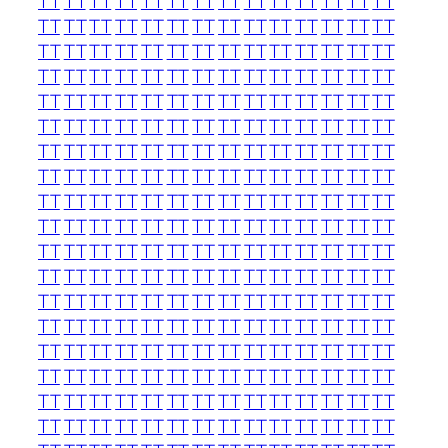
TT
TT
TT
TT
TT
TT
TT
TT
TT
TT
TT
TT
TT
TT
TT
TT
TT
TT
TT
TT
TT
TT
TT
TT
TT
TT
TT
TT
TT
TT
TT
TT
TT
TT
TT
TT
TT
TT
TT
TT
TT
TT
TT
TT
TT
TT
TT
TT
TT
TT
TT
TT
TT
TT
TT
TT
TT
TT
TT
TT
TT
TT
TT
TT
TT
TT
TT
TT
TT
TT
TT
TT
TT
TT
TT
TT
TT
TT
TT
TT
TT
TT
TT
TT
TT
TT
TT
TT
TT
TT
TT
TT
TT
TT
TT
TT
TT
TT
TT
TT
TT
TT
TT
TT
TT
TT
TT
TT
TT
TT
TT
TT
TT
TT
TT
TT
TT
TT
TT
TT
TT
TT
TT
TT
TT
TT
TT
TT
TT
TT
TT
TT
TT
TT
TT
TT
TT
TT
TT
TT
TT
TT
TT
TT
TT
TT
TT
TT
TT
TT
TT
TT
TT
TT
TT
TT
TT
TT
TT
TT
TT
TT
TT
TT
TT
TT
TT
TT
TT
TT
TT
TT
TT
TT
TT
TT
TT
TT
TT
TT
TT
TT
TT
TT
TT
TT
TT
TT
TT
TT
TT
TT
TT
TT
TT
TT
TT
TT
TT
TT
TT
TT
TT
TT
TT
TT
TT
TT
TT
TT
TT
TT
TT
TT
TT
TT
TT
TT
TT
TT
TT
TT
TT
TT
TT
TT
TT
TT
TT
TT
TT
TT
TT
TT
TT
TT
TT
TT
TT
TT
TT
TT
TT
TT
TT
TT
TT
TT
TT
TT
TT
TT