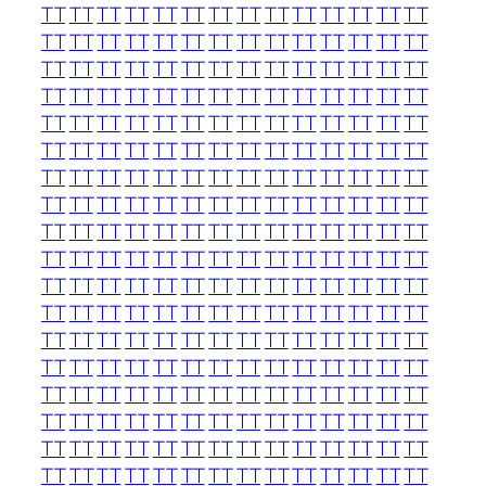
TT
TT
TT
TT
TT
TT
TT
TT
TT
TT
TT
TT
TT
TT
TT
TT
TT
TT
TT
TT
TT
TT
TT
TT
TT
TT
TT
TT
TT
TT
TT
TT
TT
TT
TT
TT
TT
TT
TT
TT
TT
TT
TT
TT
TT
TT
TT
TT
TT
TT
TT
TT
TT
TT
TT
TT
TT
TT
TT
TT
TT
TT
TT
TT
TT
TT
TT
TT
TT
TT
TT
TT
TT
TT
TT
TT
TT
TT
TT
TT
TT
TT
TT
TT
TT
TT
TT
TT
TT
TT
TT
TT
TT
TT
TT
TT
TT
TT
TT
TT
TT
TT
TT
TT
TT
TT
TT
TT
TT
TT
TT
TT
TT
TT
TT
TT
TT
TT
TT
TT
TT
TT
TT
TT
TT
TT
TT
TT
TT
TT
TT
TT
TT
TT
TT
TT
TT
TT
TT
TT
TT
TT
TT
TT
TT
TT
TT
TT
TT
TT
TT
TT
TT
TT
TT
TT
TT
TT
TT
TT
TT
TT
TT
TT
TT
TT
TT
TT
TT
TT
TT
TT
TT
TT
TT
TT
TT
TT
TT
TT
TT
TT
TT
TT
TT
TT
TT
TT
TT
TT
TT
TT
TT
TT
TT
TT
TT
TT
TT
TT
TT
TT
TT
TT
TT
TT
TT
TT
TT
TT
TT
TT
TT
TT
TT
TT
TT
TT
TT
TT
TT
TT
TT
TT
TT
TT
TT
TT
TT
TT
TT
TT
TT
TT
TT
TT
TT
TT
TT
TT
TT
TT
TT
TT
TT
TT
TT
TT
TT
TT
TT
TT