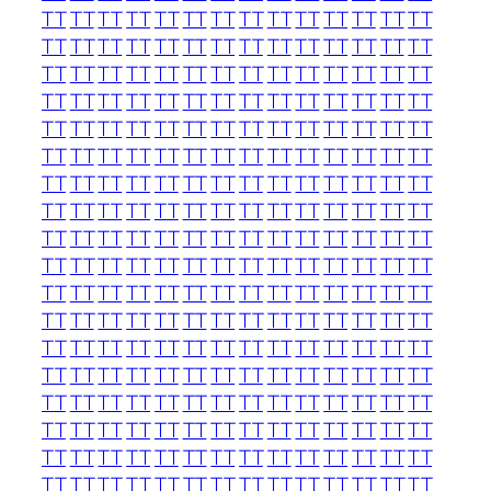
TT
TT
TT
TT
TT
TT
TT
TT
TT
TT
TT
TT
TT
TT
TT
TT
TT
TT
TT
TT
TT
TT
TT
TT
TT
TT
TT
TT
TT
TT
TT
TT
TT
TT
TT
TT
TT
TT
TT
TT
TT
TT
TT
TT
TT
TT
TT
TT
TT
TT
TT
TT
TT
TT
TT
TT
TT
TT
TT
TT
TT
TT
TT
TT
TT
TT
TT
TT
TT
TT
TT
TT
TT
TT
TT
TT
TT
TT
TT
TT
TT
TT
TT
TT
TT
TT
TT
TT
TT
TT
TT
TT
TT
TT
TT
TT
TT
TT
TT
TT
TT
TT
TT
TT
TT
TT
TT
TT
TT
TT
TT
TT
TT
TT
TT
TT
TT
TT
TT
TT
TT
TT
TT
TT
TT
TT
TT
TT
TT
TT
TT
TT
TT
TT
TT
TT
TT
TT
TT
TT
TT
TT
TT
TT
TT
TT
TT
TT
TT
TT
TT
TT
TT
TT
TT
TT
TT
TT
TT
TT
TT
TT
TT
TT
TT
TT
TT
TT
TT
TT
TT
TT
TT
TT
TT
TT
TT
TT
TT
TT
TT
TT
TT
TT
TT
TT
TT
TT
TT
TT
TT
TT
TT
TT
TT
TT
TT
TT
TT
TT
TT
TT
TT
TT
TT
TT
TT
TT
TT
TT
TT
TT
TT
TT
TT
TT
TT
TT
TT
TT
TT
TT
TT
TT
TT
TT
TT
TT
TT
TT
TT
TT
TT
TT
TT
TT
TT
TT
TT
TT
TT
TT
TT
TT
TT
TT
TT
TT
TT
TT
TT
TT