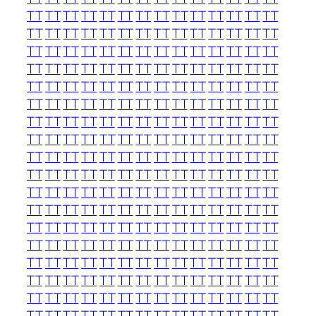
TT
TT
TT
TT
TT
TT
TT
TT
TT
TT
TT
TT
TT
TT
TT
TT
TT
TT
TT
TT
TT
TT
TT
TT
TT
TT
TT
TT
TT
TT
TT
TT
TT
TT
TT
TT
TT
TT
TT
TT
TT
TT
TT
TT
TT
TT
TT
TT
TT
TT
TT
TT
TT
TT
TT
TT
TT
TT
TT
TT
TT
TT
TT
TT
TT
TT
TT
TT
TT
TT
TT
TT
TT
TT
TT
TT
TT
TT
TT
TT
TT
TT
TT
TT
TT
TT
TT
TT
TT
TT
TT
TT
TT
TT
TT
TT
TT
TT
TT
TT
TT
TT
TT
TT
TT
TT
TT
TT
TT
TT
TT
TT
TT
TT
TT
TT
TT
TT
TT
TT
TT
TT
TT
TT
TT
TT
TT
TT
TT
TT
TT
TT
TT
TT
TT
TT
TT
TT
TT
TT
TT
TT
TT
TT
TT
TT
TT
TT
TT
TT
TT
TT
TT
TT
TT
TT
TT
TT
TT
TT
TT
TT
TT
TT
TT
TT
TT
TT
TT
TT
TT
TT
TT
TT
TT
TT
TT
TT
TT
TT
TT
TT
TT
TT
TT
TT
TT
TT
TT
TT
TT
TT
TT
TT
TT
TT
TT
TT
TT
TT
TT
TT
TT
TT
TT
TT
TT
TT
TT
TT
TT
TT
TT
TT
TT
TT
TT
TT
TT
TT
TT
TT
TT
TT
TT
TT
TT
TT
TT
TT
TT
TT
TT
TT
TT
TT
TT
TT
TT
TT
TT
TT
TT
TT
TT
TT
TT
TT
TT
TT
TT
TT