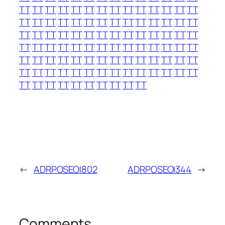
TT
TT
TT
TT
TT
TT
TT
TT
TT
TT
TT
TT
TT
TT
TT
TT
TT
TT
TT
TT
TT
TT
TT
TT
TT
TT
TT
TT
TT
TT
TT
TT
TT
TT
TT
TT
TT
TT
TT
TT
TT
TT
TT
TT
TT
TT
TT
TT
TT
TT
TT
TT
TT
TT
TT
TT
TT
TT
TT
TT
TT
TT
TT
TT
TT
TT
TT
TT
TT
TT
TT
TT
TT
TT
TT
TT
TT
TT
TT
TT
TT
TT
TT
TT
TT
TT
TT
TT
TT
TT
TT
TT
TT
TT
←
ADRPOSEOI802
ADRPOSEOI344
→
Comments