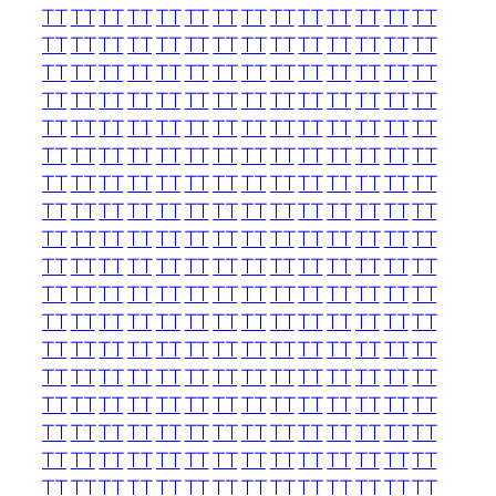
TT
TT
TT
TT
TT
TT
TT
TT
TT
TT
TT
TT
TT
TT
TT
TT
TT
TT
TT
TT
TT
TT
TT
TT
TT
TT
TT
TT
TT
TT
TT
TT
TT
TT
TT
TT
TT
TT
TT
TT
TT
TT
TT
TT
TT
TT
TT
TT
TT
TT
TT
TT
TT
TT
TT
TT
TT
TT
TT
TT
TT
TT
TT
TT
TT
TT
TT
TT
TT
TT
TT
TT
TT
TT
TT
TT
TT
TT
TT
TT
TT
TT
TT
TT
TT
TT
TT
TT
TT
TT
TT
TT
TT
TT
TT
TT
TT
TT
TT
TT
TT
TT
TT
TT
TT
TT
TT
TT
TT
TT
TT
TT
TT
TT
TT
TT
TT
TT
TT
TT
TT
TT
TT
TT
TT
TT
TT
TT
TT
TT
TT
TT
TT
TT
TT
TT
TT
TT
TT
TT
TT
TT
TT
TT
TT
TT
TT
TT
TT
TT
TT
TT
TT
TT
TT
TT
TT
TT
TT
TT
TT
TT
TT
TT
TT
TT
TT
TT
TT
TT
TT
TT
TT
TT
TT
TT
TT
TT
TT
TT
TT
TT
TT
TT
TT
TT
TT
TT
TT
TT
TT
TT
TT
TT
TT
TT
TT
TT
TT
TT
TT
TT
TT
TT
TT
TT
TT
TT
TT
TT
TT
TT
TT
TT
TT
TT
TT
TT
TT
TT
TT
TT
TT
TT
TT
TT
TT
TT
TT
TT
TT
TT
TT
TT
TT
TT
TT
TT
TT
TT
TT
TT
TT
TT
TT
TT
TT
TT
TT
TT
TT
TT