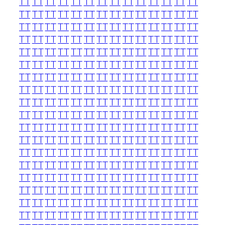
TT
TT
TT
TT
TT
TT
TT
TT
TT
TT
TT
TT
TT
TT
TT
TT
TT
TT
TT
TT
TT
TT
TT
TT
TT
TT
TT
TT
TT
TT
TT
TT
TT
TT
TT
TT
TT
TT
TT
TT
TT
TT
TT
TT
TT
TT
TT
TT
TT
TT
TT
TT
TT
TT
TT
TT
TT
TT
TT
TT
TT
TT
TT
TT
TT
TT
TT
TT
TT
TT
TT
TT
TT
TT
TT
TT
TT
TT
TT
TT
TT
TT
TT
TT
TT
TT
TT
TT
TT
TT
TT
TT
TT
TT
TT
TT
TT
TT
TT
TT
TT
TT
TT
TT
TT
TT
TT
TT
TT
TT
TT
TT
TT
TT
TT
TT
TT
TT
TT
TT
TT
TT
TT
TT
TT
TT
TT
TT
TT
TT
TT
TT
TT
TT
TT
TT
TT
TT
TT
TT
TT
TT
TT
TT
TT
TT
TT
TT
TT
TT
TT
TT
TT
TT
TT
TT
TT
TT
TT
TT
TT
TT
TT
TT
TT
TT
TT
TT
TT
TT
TT
TT
TT
TT
TT
TT
TT
TT
TT
TT
TT
TT
TT
TT
TT
TT
TT
TT
TT
TT
TT
TT
TT
TT
TT
TT
TT
TT
TT
TT
TT
TT
TT
TT
TT
TT
TT
TT
TT
TT
TT
TT
TT
TT
TT
TT
TT
TT
TT
TT
TT
TT
TT
TT
TT
TT
TT
TT
TT
TT
TT
TT
TT
TT
TT
TT
TT
TT
TT
TT
TT
TT
TT
TT
TT
TT
TT
TT
TT
TT
TT
TT