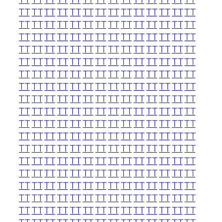
TT
TT
TT
TT
TT
TT
TT
TT
TT
TT
TT
TT
TT
TT
TT
TT
TT
TT
TT
TT
TT
TT
TT
TT
TT
TT
TT
TT
TT
TT
TT
TT
TT
TT
TT
TT
TT
TT
TT
TT
TT
TT
TT
TT
TT
TT
TT
TT
TT
TT
TT
TT
TT
TT
TT
TT
TT
TT
TT
TT
TT
TT
TT
TT
TT
TT
TT
TT
TT
TT
TT
TT
TT
TT
TT
TT
TT
TT
TT
TT
TT
TT
TT
TT
TT
TT
TT
TT
TT
TT
TT
TT
TT
TT
TT
TT
TT
TT
TT
TT
TT
TT
TT
TT
TT
TT
TT
TT
TT
TT
TT
TT
TT
TT
TT
TT
TT
TT
TT
TT
TT
TT
TT
TT
TT
TT
TT
TT
TT
TT
TT
TT
TT
TT
TT
TT
TT
TT
TT
TT
TT
TT
TT
TT
TT
TT
TT
TT
TT
TT
TT
TT
TT
TT
TT
TT
TT
TT
TT
TT
TT
TT
TT
TT
TT
TT
TT
TT
TT
TT
TT
TT
TT
TT
TT
TT
TT
TT
TT
TT
TT
TT
TT
TT
TT
TT
TT
TT
TT
TT
TT
TT
TT
TT
TT
TT
TT
TT
TT
TT
TT
TT
TT
TT
TT
TT
TT
TT
TT
TT
TT
TT
TT
TT
TT
TT
TT
TT
TT
TT
TT
TT
TT
TT
TT
TT
TT
TT
TT
TT
TT
TT
TT
TT
TT
TT
TT
TT