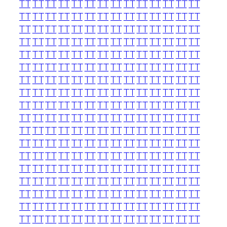
TT
TT
TT
TT
TT
TT
TT
TT
TT
TT
TT
TT
TT
TT
TT
TT
TT
TT
TT
TT
TT
TT
TT
TT
TT
TT
TT
TT
TT
TT
TT
TT
TT
TT
TT
TT
TT
TT
TT
TT
TT
TT
TT
TT
TT
TT
TT
TT
TT
TT
TT
TT
TT
TT
TT
TT
TT
TT
TT
TT
TT
TT
TT
TT
TT
TT
TT
TT
TT
TT
TT
TT
TT
TT
TT
TT
TT
TT
TT
TT
TT
TT
TT
TT
TT
TT
TT
TT
TT
TT
TT
TT
TT
TT
TT
TT
TT
TT
TT
TT
TT
TT
TT
TT
TT
TT
TT
TT
TT
TT
TT
TT
TT
TT
TT
TT
TT
TT
TT
TT
TT
TT
TT
TT
TT
TT
TT
TT
TT
TT
TT
TT
TT
TT
TT
TT
TT
TT
TT
TT
TT
TT
TT
TT
TT
TT
TT
TT
TT
TT
TT
TT
TT
TT
TT
TT
TT
TT
TT
TT
TT
TT
TT
TT
TT
TT
TT
TT
TT
TT
TT
TT
TT
TT
TT
TT
TT
TT
TT
TT
TT
TT
TT
TT
TT
TT
TT
TT
TT
TT
TT
TT
TT
TT
TT
TT
TT
TT
TT
TT
TT
TT
TT
TT
TT
TT
TT
TT
TT
TT
TT
TT
TT
TT
TT
TT
TT
TT
TT
TT
TT
TT
TT
TT
TT
TT
TT
TT
TT
TT
TT
TT
TT
TT
TT
TT
TT
TT
TT
TT
TT
TT
TT
TT
TT
TT
TT
TT
TT
TT
TT
TT