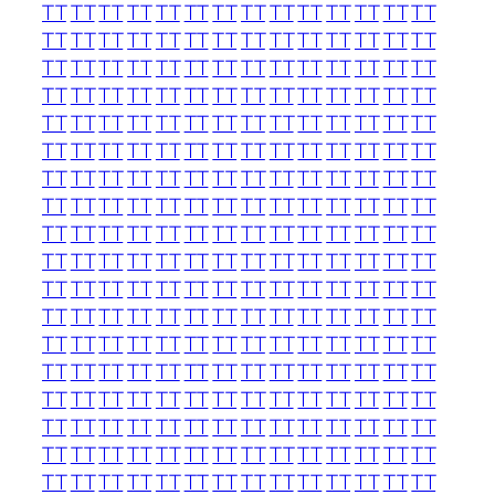
TT
TT
TT
TT
TT
TT
TT
TT
TT
TT
TT
TT
TT
TT
TT
TT
TT
TT
TT
TT
TT
TT
TT
TT
TT
TT
TT
TT
TT
TT
TT
TT
TT
TT
TT
TT
TT
TT
TT
TT
TT
TT
TT
TT
TT
TT
TT
TT
TT
TT
TT
TT
TT
TT
TT
TT
TT
TT
TT
TT
TT
TT
TT
TT
TT
TT
TT
TT
TT
TT
TT
TT
TT
TT
TT
TT
TT
TT
TT
TT
TT
TT
TT
TT
TT
TT
TT
TT
TT
TT
TT
TT
TT
TT
TT
TT
TT
TT
TT
TT
TT
TT
TT
TT
TT
TT
TT
TT
TT
TT
TT
TT
TT
TT
TT
TT
TT
TT
TT
TT
TT
TT
TT
TT
TT
TT
TT
TT
TT
TT
TT
TT
TT
TT
TT
TT
TT
TT
TT
TT
TT
TT
TT
TT
TT
TT
TT
TT
TT
TT
TT
TT
TT
TT
TT
TT
TT
TT
TT
TT
TT
TT
TT
TT
TT
TT
TT
TT
TT
TT
TT
TT
TT
TT
TT
TT
TT
TT
TT
TT
TT
TT
TT
TT
TT
TT
TT
TT
TT
TT
TT
TT
TT
TT
TT
TT
TT
TT
TT
TT
TT
TT
TT
TT
TT
TT
TT
TT
TT
TT
TT
TT
TT
TT
TT
TT
TT
TT
TT
TT
TT
TT
TT
TT
TT
TT
TT
TT
TT
TT
TT
TT
TT
TT
TT
TT
TT
TT
TT
TT
TT
TT
TT
TT
TT
TT
TT
TT
TT
TT
TT
TT