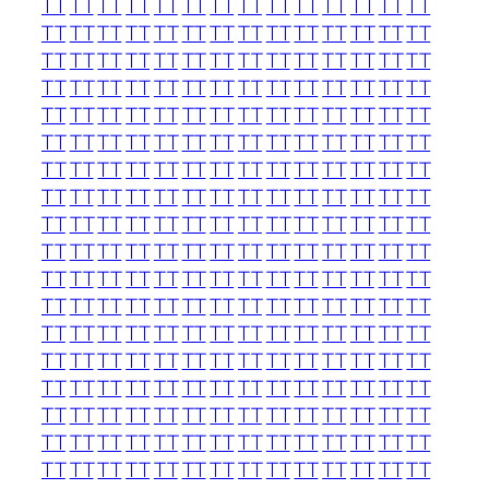
TT
TT
TT
TT
TT
TT
TT
TT
TT
TT
TT
TT
TT
TT
TT
TT
TT
TT
TT
TT
TT
TT
TT
TT
TT
TT
TT
TT
TT
TT
TT
TT
TT
TT
TT
TT
TT
TT
TT
TT
TT
TT
TT
TT
TT
TT
TT
TT
TT
TT
TT
TT
TT
TT
TT
TT
TT
TT
TT
TT
TT
TT
TT
TT
TT
TT
TT
TT
TT
TT
TT
TT
TT
TT
TT
TT
TT
TT
TT
TT
TT
TT
TT
TT
TT
TT
TT
TT
TT
TT
TT
TT
TT
TT
TT
TT
TT
TT
TT
TT
TT
TT
TT
TT
TT
TT
TT
TT
TT
TT
TT
TT
TT
TT
TT
TT
TT
TT
TT
TT
TT
TT
TT
TT
TT
TT
TT
TT
TT
TT
TT
TT
TT
TT
TT
TT
TT
TT
TT
TT
TT
TT
TT
TT
TT
TT
TT
TT
TT
TT
TT
TT
TT
TT
TT
TT
TT
TT
TT
TT
TT
TT
TT
TT
TT
TT
TT
TT
TT
TT
TT
TT
TT
TT
TT
TT
TT
TT
TT
TT
TT
TT
TT
TT
TT
TT
TT
TT
TT
TT
TT
TT
TT
TT
TT
TT
TT
TT
TT
TT
TT
TT
TT
TT
TT
TT
TT
TT
TT
TT
TT
TT
TT
TT
TT
TT
TT
TT
TT
TT
TT
TT
TT
TT
TT
TT
TT
TT
TT
TT
TT
TT
TT
TT
TT
TT
TT
TT
TT
TT
TT
TT
TT
TT
TT
TT
TT
TT
TT
TT
TT
TT