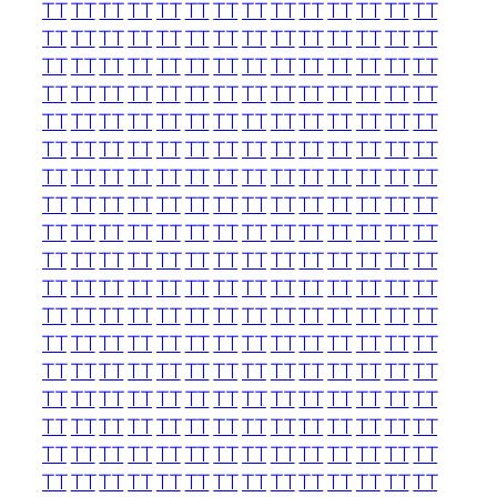
TT
TT
TT
TT
TT
TT
TT
TT
TT
TT
TT
TT
TT
TT
TT
TT
TT
TT
TT
TT
TT
TT
TT
TT
TT
TT
TT
TT
TT
TT
TT
TT
TT
TT
TT
TT
TT
TT
TT
TT
TT
TT
TT
TT
TT
TT
TT
TT
TT
TT
TT
TT
TT
TT
TT
TT
TT
TT
TT
TT
TT
TT
TT
TT
TT
TT
TT
TT
TT
TT
TT
TT
TT
TT
TT
TT
TT
TT
TT
TT
TT
TT
TT
TT
TT
TT
TT
TT
TT
TT
TT
TT
TT
TT
TT
TT
TT
TT
TT
TT
TT
TT
TT
TT
TT
TT
TT
TT
TT
TT
TT
TT
TT
TT
TT
TT
TT
TT
TT
TT
TT
TT
TT
TT
TT
TT
TT
TT
TT
TT
TT
TT
TT
TT
TT
TT
TT
TT
TT
TT
TT
TT
TT
TT
TT
TT
TT
TT
TT
TT
TT
TT
TT
TT
TT
TT
TT
TT
TT
TT
TT
TT
TT
TT
TT
TT
TT
TT
TT
TT
TT
TT
TT
TT
TT
TT
TT
TT
TT
TT
TT
TT
TT
TT
TT
TT
TT
TT
TT
TT
TT
TT
TT
TT
TT
TT
TT
TT
TT
TT
TT
TT
TT
TT
TT
TT
TT
TT
TT
TT
TT
TT
TT
TT
TT
TT
TT
TT
TT
TT
TT
TT
TT
TT
TT
TT
TT
TT
TT
TT
TT
TT
TT
TT
TT
TT
TT
TT
TT
TT
TT
TT
TT
TT
TT
TT
TT
TT
TT
TT
TT
TT